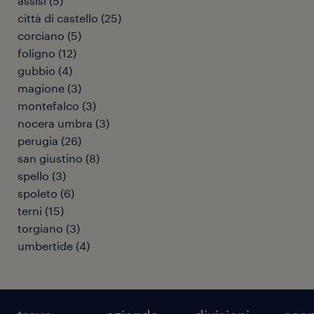
assisi
(
5
)
città di castello
(
25
)
corciano
(
5
)
foligno
(
12
)
gubbio
(
4
)
magione
(
3
)
montefalco
(
3
)
nocera umbra
(
3
)
perugia
(
26
)
san giustino
(
8
)
spello
(
3
)
spoleto
(
6
)
terni
(
15
)
torgiano
(
3
)
umbertide
(
4
)