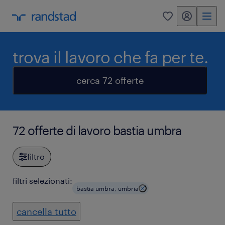
my randstad
0
trova il lavoro che fa per te.
cerca 72 offerte
72 offerte di lavoro bastia umbra
filtro
filtri selezionati:
bastia umbra, umbria
cancella tutto