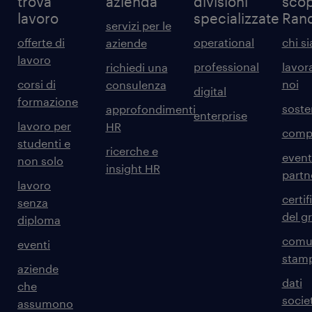
trova
azienda
divisioni
scop
lavoro
specializzate
Ran
servizi per le
offerte di
operational
chi s
aziende
lavoro
professional
lavor
richiedi una
corsi di
noi
consulenza
digital
formazione
sosten
approfondimenti
enterprise
lavoro per
HR
comp
studenti e
ricerche e
event
non solo
insight HR
partn
lavoro
certif
senza
del g
diploma
comun
eventi
stam
aziende
dati
che
societ
assumono