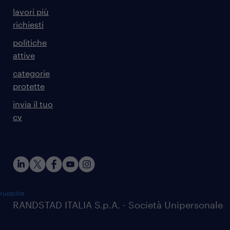
lavori più
richiesti
politiche
attive
categorie
protette
invia il tuo
cv
rustpilot
RANDSTAD ITALIA S.p.A. - Società Unipersonale