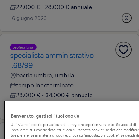
22.000 € - 28.000 € annuale
16 giugno 2026
professional
specialista amministrativo
l.68/99
bastia umbra, umbria
tempo indeterminato
28.000 € - 34.000 € annuale
11 giugno 2026
Benvenuto, gestisci i tuoi cookie
Utilizziamo i cookie per assicurarti la migliore esperienza sul sito. Se accetti di
installare tutti i cookie descritti, clicca su "accetta cookie"; se desideri modificar
operational
tue preferenze in materia di cookie, clicca su "impostazioni cookie"; se decidi di