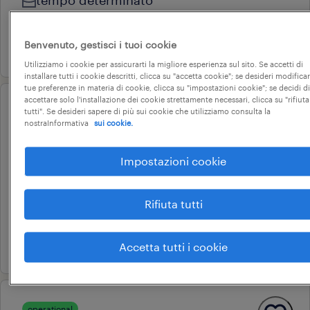
tempo determinato
22.000 € - 28.000 € annuale
Benvenuto, gestisci i tuoi cookie
5 agosto 2026
Utilizziamo i cookie per assicurarti la migliore esperienza sul sito. Se accetti di
installare tutti i cookie descritti, clicca su "accetta cookie"; se desideri modificar
tue preferenze in materia di cookie, clicca su "impostazioni cookie"; se decidi di
accettare solo l'installazione dei cookie strettamente necessari, clicca su "rifiuta
tutti". Se desideri sapere di più sui cookie che utilizziamo consulta la
operational
nostraInformativa
sui cookie.
operatore reparto
plurimandrino
Impostazioni cookie
biassono, lombardia
tempo determinato
Rifiuta tutti
22.000 € - 28.000 € annuale
28 luglio 2026
Accetta tutti i cookie
operational