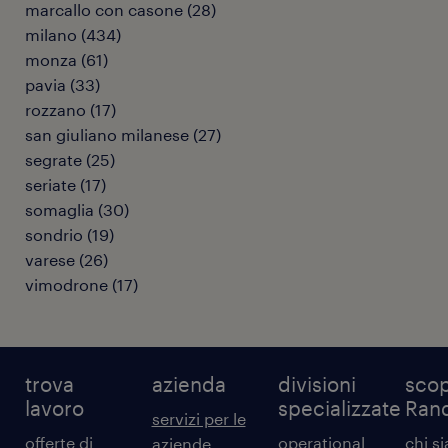
marcallo con casone
(
28
)
milano
(
434
)
monza
(
61
)
pavia
(
33
)
rozzano
(
17
)
san giuliano milanese
(
27
)
segrate
(
25
)
seriate
(
17
)
somaglia
(
30
)
sondrio
(
19
)
varese
(
26
)
vimodrone
(
17
)
trova
azienda
divisioni
scop
lavoro
specializzate
Ran
servizi per le
offerte di
operational
chi s
aziende