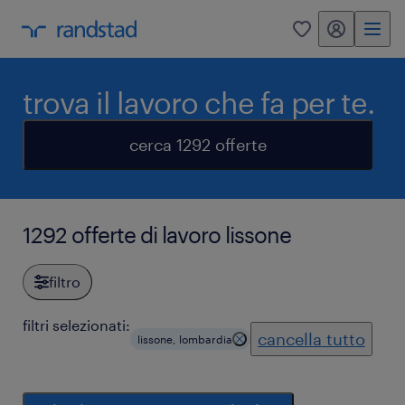
my randstad
0
trova il lavoro che fa per te.
cerca 1292 offerte
1292 offerte di lavoro lissone
filtro
filtri selezionati:
cancella tutto
lissone, lombardia