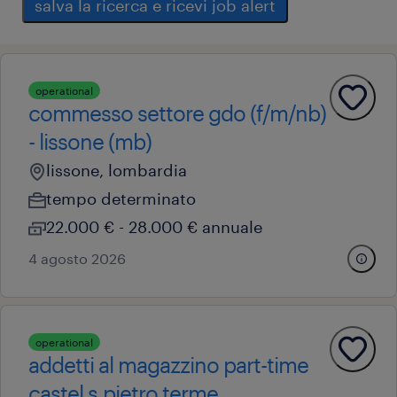
salva la ricerca e ricevi job alert
operational
commesso settore gdo (f/m/nb)
- lissone (mb)
lissone, lombardia
tempo determinato
22.000 € - 28.000 € annuale
4 agosto 2026
operational
addetti al magazzino part-time
castel s.pietro terme