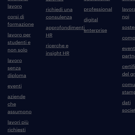
lavoro
professional
lavor
richiedi una
corsi di
noi
consulenza
digital
formazione
sosten
approfondimenti
enterprise
lavoro per
HR
comp
studenti e
ricerche e
event
non solo
insight HR
partn
lavoro
certif
senza
del g
diploma
comun
eventi
stam
aziende
dati
che
societ
assumono
lavori più
richiesti