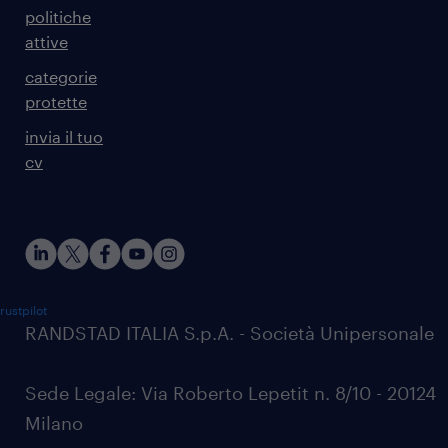
politiche
attive
categorie
protette
invia il tuo
cv
rustpilot
RANDSTAD ITALIA S.p.A. - Società Unipersonale
Sede Legale: Via Roberto Lepetit n. 8/10 - 20124
Milano