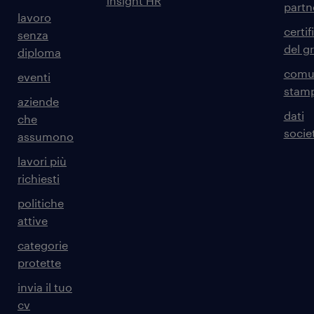
insight HR
partn
lavoro
certif
senza
del g
diploma
comun
eventi
stam
aziende
dati
che
societ
assumono
lavori più
richiesti
politiche
attive
categorie
protette
invia il tuo
cv