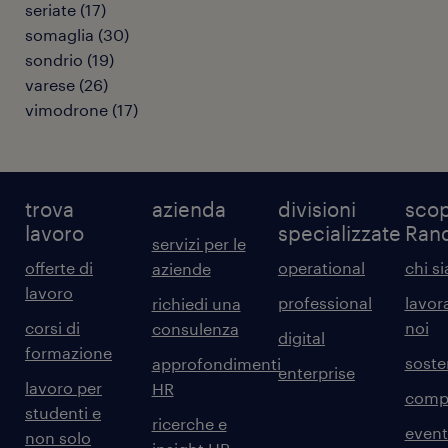
seriate
(
17
)
somaglia
(
30
)
sondrio
(
19
)
varese
(
26
)
vimodrone
(
17
)
trova
azienda
divisioni
scop
lavoro
specializzate
Ran
servizi per le
offerte di
operational
chi s
aziende
lavoro
professional
lavor
richiedi una
corsi di
noi
consulenza
digital
formazione
sosten
approfondimenti
enterprise
lavoro per
HR
comp
studenti e
ricerche e
event
non solo