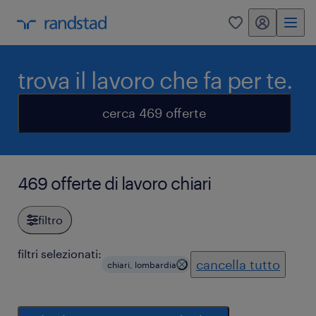
my randstad
0
trova il lavoro che fa per te.
cerca 469 offerte
469 offerte di lavoro chiari
filtro
filtri selezionati:
cancella tutto
chiari, lombardia