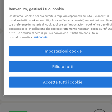
tempo determinato
Benvenuto, gestisci i tuoi cookie
22.000 € - 28.000 € annuale
Utilizziamo i cookie per assicurarti la migliore esperienza sul sito. Se accetti di
3 luglio 2026
installare tutti i cookie descritti, clicca su "accetta cookie"; se desideri modificar
tue preferenze in materia di cookie, clicca su "impostazioni cookie"; se decidi di
accettare solo l'installazione dei cookie strettamente necessari, clicca su "rifiuta
tutti". Se desideri sapere di più sui cookie che utilizziamo consulta la
nostraInformativa
sui cookie.
professional
asa/oss con attestato di
Impostazioni cookie
qualifica (f/m/nb)
rovato, lombardia
Rifiuta tutti
tempo determinato
18.000 € - 22.000 € annuale
Accetta tutti i cookie
28 luglio 2026