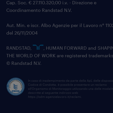
Cap. Soc. € 27.110.320,00 i.v. - Direzione e
Coordinamento Randstad N.V.
Aut. Min. e iscr. Albo Agenzie per il Lavoro n° 11
del 26/11/2004
RANDSTAD,
, HUMAN FORWARD and SHAPI
THE WORLD OF WORK are registered trademarks
© Randstad N.V.
In caso di inadempimento da parte della ApL delle disposiz
Codice di Condotta, è possibile presentare un reclamo
all’Organismo di Monitoraggio utilizzando una delle modali
descritte al seguente indirizzo web
https://odm-agenzielavoro.it/reclami
.