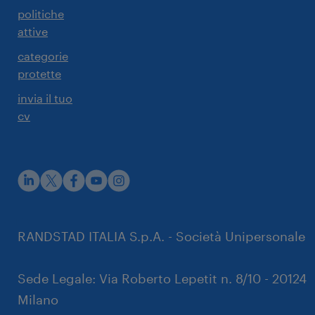
politiche
attive
categorie
protette
invia il tuo
cv
rustpilot
RANDSTAD ITALIA S.p.A. - Società Unipersonale
Sede Legale: Via Roberto Lepetit n. 8/10 - 20124
Milano