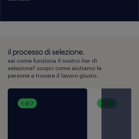
leggere l'informativa sulla privacy Randstad
(https://www.randstad.it/privacy/) ai sensi dell'art.
13 del Regolamento (UE) 2016/679 sulla protezione
dei dati (GDPR).
il processo di selezione.
sai come funziona il nostro iter di
selezione? scopri come aiutiamo le
persone a trovare il lavoro giusto.
1 di 7
2 di 7