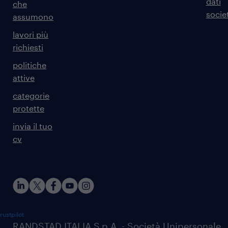
dati
che
societ
assumono
lavori più
richiesti
politiche
attive
categorie
protette
invia il tuo
cv
rustpilot
RANDSTAD ITALIA S.p.A. - Società Unipersonale