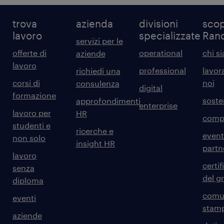
trova
azienda
divisioni
scop
lavoro
specializzate
Ran
servizi per le
offerte di
operational
chi s
aziende
lavoro
professional
lavor
richiedi una
corsi di
noi
consulenza
digital
formazione
sosten
approfondimenti
enterprise
lavoro per
HR
comp
studenti e
ricerche e
event
non solo
insight HR
partn
lavoro
certif
senza
del g
diploma
comun
eventi
stam
aziende