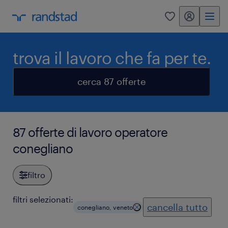
my randstad
0
trova il lavoro che fa per te.
cerca 87 offerte
87 offerte di lavoro operatore
conegliano
filtro
filtri selezionati:
cancella tutto
conegliano, veneto