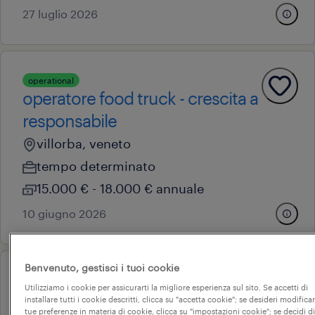
27 luglio 2026
operational
operatore food truck - crescita a
responsabile
villorba, veneto
tempo determinato
15.000 € - 18.000 € annuale
10 giugno 2026
Benvenuto, gestisci i tuoi cookie
operational
Utilizziamo i cookie per assicurarti la migliore esperienza sul sito. Se accetti di
carrellista
installare tutti i cookie descritti, clicca su "accetta cookie"; se desideri modificar
tue preferenze in materia di cookie, clicca su "impostazioni cookie"; se decidi di