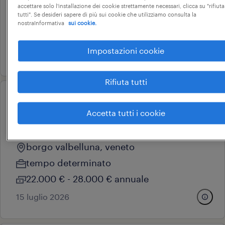
carbonera, veneto
accettare solo l'installazione dei cookie strettamente necessari, clicca su "rifiuta
tutti". Se desideri sapere di più sui cookie che utilizziamo consulta la
tempo determinato
nostraInformativa
sui cookie.
22.000 € - 28.000 € annuale
Impostazioni cookie
20 luglio 2026
Rifiuta tutti
operational
operatore di produzione -
Accetta tutti i cookie
settore ceramica (f/m/nb)
borgo valbelluna, veneto
tempo determinato
22.000 € - 28.000 € annuale
15 luglio 2026