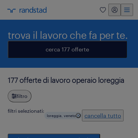
my randstad
0
trova il lavoro che fa per te.
cerca 177 offerte
177 offerte di lavoro operaio loreggia
filtro
filtri selezionati:
cancella tutto
loreggia, veneto