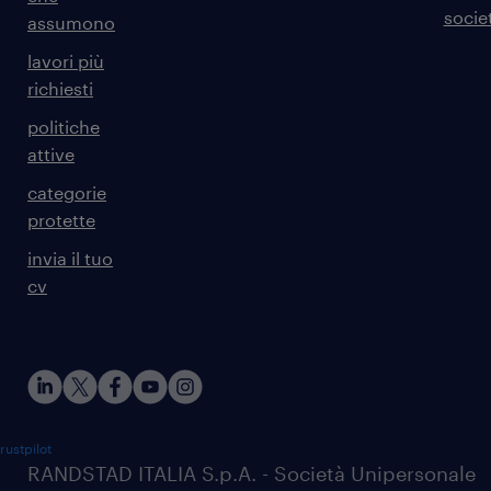
societ
assumono
lavori più
richiesti
politiche
attive
categorie
protette
invia il tuo
cv
rustpilot
RANDSTAD ITALIA S.p.A. - Società Unipersonale