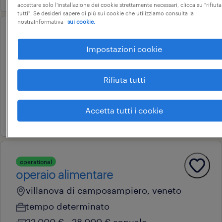
accettare solo l'installazione dei cookie strettamente necessari, clicca su "rifiuta
tutti". Se desideri sapere di più sui cookie che utilizziamo consulta la
nostraInformativa
sui cookie.
operational
operaio alimentare
Impostazioni cookie
villanova di camposampiero, veneto
Rifiuta tutti
tempo determinato
22.000 € - 28.000 € annuale
Accetta tutti i cookie
12 giugno 2026
operational
operaio alimentare
villanova di camposampiero, veneto
tempo determinato