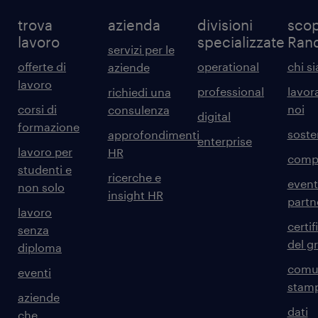
trova
azienda
divisioni
scop
lavoro
specializzate
Ran
servizi per le
offerte di
operational
chi s
aziende
lavoro
professional
lavor
richiedi una
corsi di
noi
consulenza
digital
formazione
sosten
approfondimenti
enterprise
lavoro per
HR
comp
studenti e
ricerche e
event
non solo
insight HR
partn
lavoro
certif
senza
del g
diploma
comun
eventi
stam
aziende
dati
che