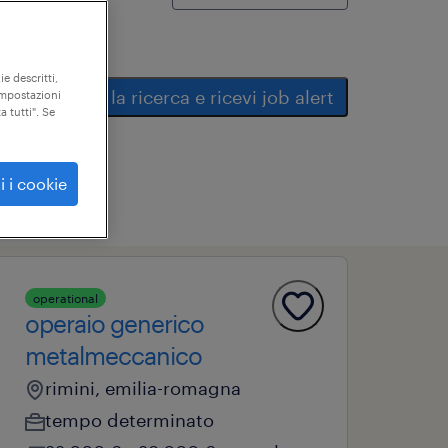
ie descritti,
salva la ricerca e ricevi job alert
"impostazioni
a tutti". Se
i i cookie
operational
operaio generico
metalmeccanico
rimini, emilia-romagna
tempo determinato