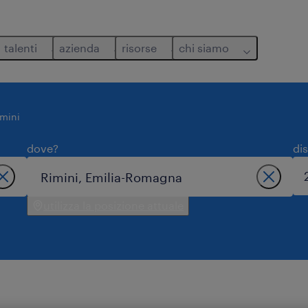
talenti
azienda
risorse
chi siamo
imini
dove?
di
utilizza la posizione attuale