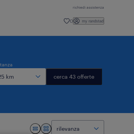
richiedi assistenza
0
my randstad
stanza
cerca 43 offerte