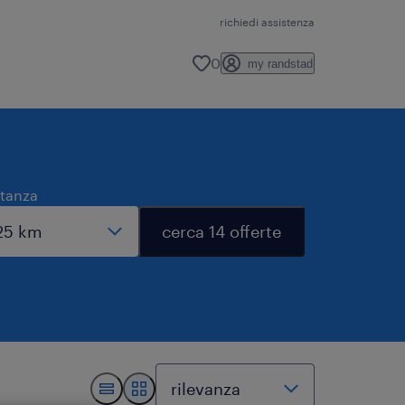
richiedi assistenza
0
my randstad
stanza
cerca 14 offerte