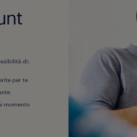
unt
sibilità di:
erite per te
ente
gni momento