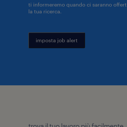
ti informeremo quando ci saranno offerte
la tua ricerca.
imposta job alert
trova il tuo lavoro più facilmente