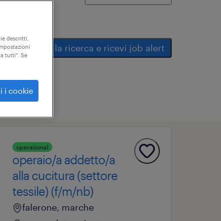
ie descritti,
salva la ricerca e ricevi job alert
"impostazioni
a tutti". Se
i i cookie
operational
operaio/a addetto/a
alla cucitura (settore
tessile) (f/m/nb)
falerone, marche