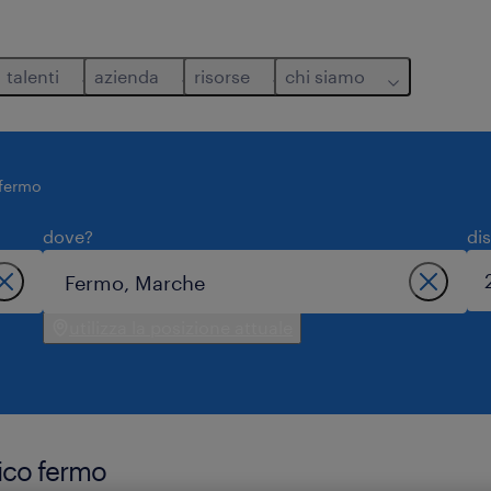
talenti
azienda
risorse
chi siamo
fermo
dove?
di
utilizza la posizione attuale
rico fermo