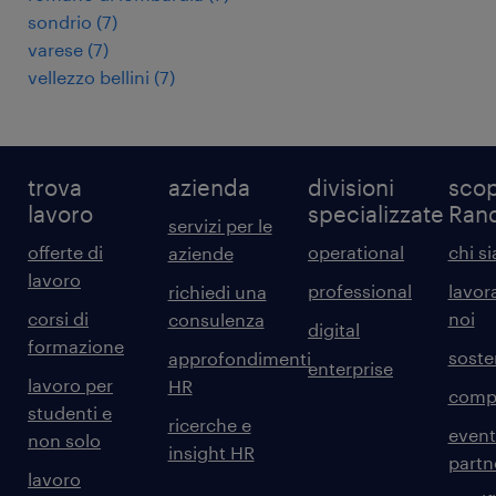
sondrio
(
7
)
varese
(
7
)
vellezzo bellini
(
7
)
trova
azienda
divisioni
scop
lavoro
specializzate
Ran
servizi per le
offerte di
operational
chi s
aziende
lavoro
professional
lavor
richiedi una
corsi di
noi
consulenza
digital
formazione
sosten
approfondimenti
enterprise
lavoro per
HR
comp
studenti e
ricerche e
event
non solo
insight HR
partn
lavoro