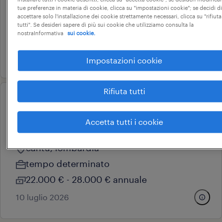
lentate sul seveso, lombardia
tue preferenze in materia di cookie, clicca su "impostazioni cookie"; se decidi di
accettare solo l'installazione dei cookie strettamente necessari, clicca su "rifiuta
tempo indeterminato
tutti". Se desideri sapere di più sui cookie che utilizziamo consulta la
nostraInformativa
sui cookie.
28.000 € - 34.000 € annuale
16 giugno 2026
Impostazioni cookie
Rifiuta tutti
operational
addetto alla cucitura/cucitore
Accetta tutti i cookie
(f/m/nb)
cantù, lombardia
tempo determinato
22.000 € - 28.000 € annuale
10 luglio 2026