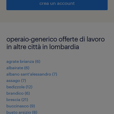
crea un account
operaio-generico offerte di lavoro
in altre città in lombardia
agrate brianza
(
6
)
albairate
(
6
)
albano sant'alessandro
(
7
)
assago
(
7
)
bedizzole
(
12
)
brandico
(
6
)
brescia
(
21
)
buccinasco
(
9
)
busto arsizio
(
8
)