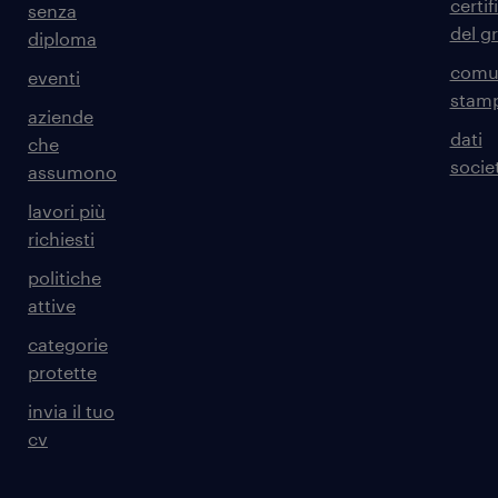
certif
senza
del g
diploma
comun
eventi
stam
aziende
dati
che
societ
assumono
lavori più
richiesti
politiche
attive
categorie
protette
invia il tuo
cv