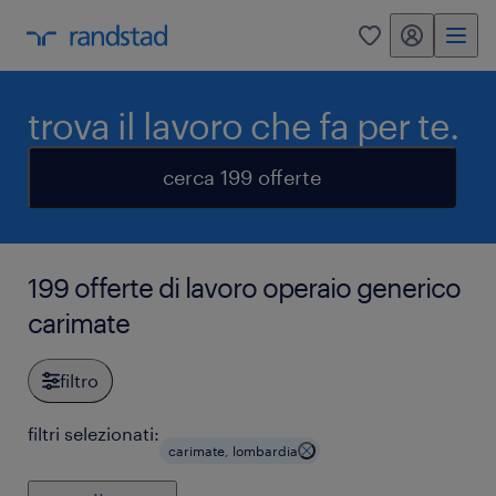
my randstad
0
trova il lavoro che fa per te.
cerca 199 offerte
199 offerte di lavoro operaio generico
carimate
filtro
filtri selezionati:
carimate, lombardia