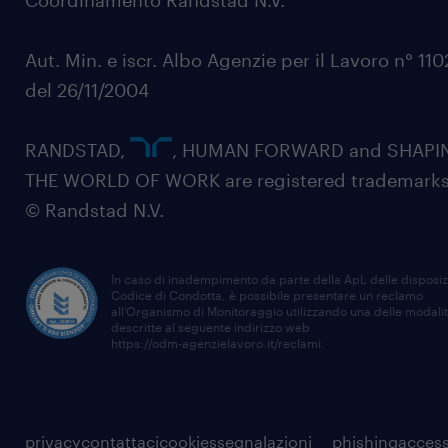
Coordinamento Randstad N.V.
Aut. Min. e iscr. Albo Agenzie per il Lavoro n° 11
del 26/11/2004
RANDSTAD,
, HUMAN FORWARD and SHAPI
THE WORLD OF WORK are registered trademarks
© Randstad N.V.
In caso di inadempimento da parte della ApL delle disposiz
Codice di Condotta, è possibile presentare un reclamo
all’Organismo di Monitoraggio utilizzando una delle modali
descritte al seguente indirizzo web
https://odm-agenzielavoro.it/reclami
.
privacy
contattaci
cookies
segnalazioni
phishing
access