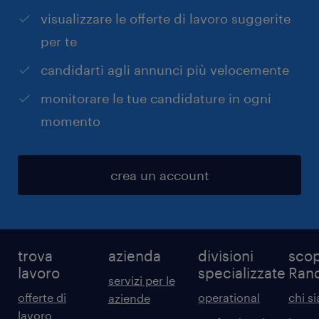
visualizzare le offerte di lavoro suggerite
per te
candidarti agli annunci più velocemente
monitorare le tue candidature in ogni
momento
crea un account
trova
azienda
divisioni
scop
lavoro
specializzate
Ran
servizi per le
offerte di
operational
chi s
aziende
lavoro