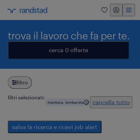
my randstad
0
trova il lavoro che fa per te.
cerca 0 offerte
filtro
filtri selezionati:
cancella tutto
mantova, lombardia
salva la ricerca e ricevi job alert