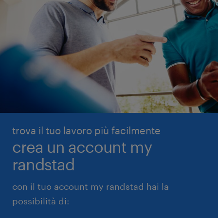
trova il tuo lavoro più facilmente
crea un account my
randstad
con il tuo account my randstad hai la
possibilità di: