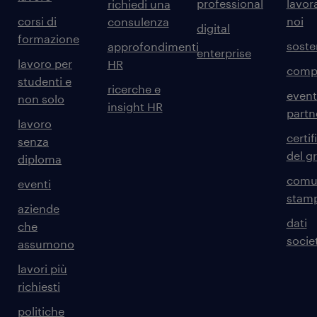
professional
lavor
richiedi una
corsi di
noi
consulenza
digital
formazione
sosten
approfondimenti
enterprise
lavoro per
HR
comp
studenti e
ricerche e
event
non solo
insight HR
partn
lavoro
certif
senza
del g
diploma
comun
eventi
stam
aziende
dati
che
societ
assumono
lavori più
richiesti
politiche