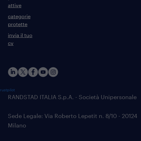
attive
categorie
protette
invia il tuo
cv
rustpilot
RANDSTAD ITALIA S.p.A. - Società Unipersonale
Sede Legale: Via Roberto Lepetit n. 8/10 - 20124
Milano