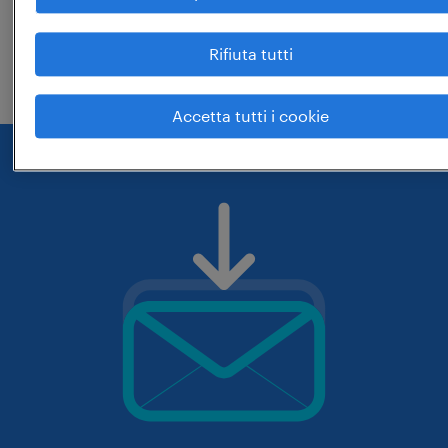
che hai digitato siano corrette. prova
Rifiuta tutti
eventualmente a cambiarle.
Accetta tutti i cookie