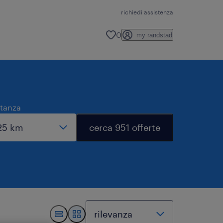
richiedi assistenza
0
my randstad
stanza
cerca 951 offerte