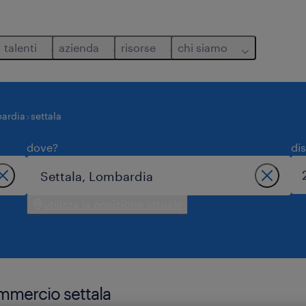
talenti
azienda
risorse
chi siamo
ardia
settala
dove?
di
utilizza la posizione attuale
ommercio settala