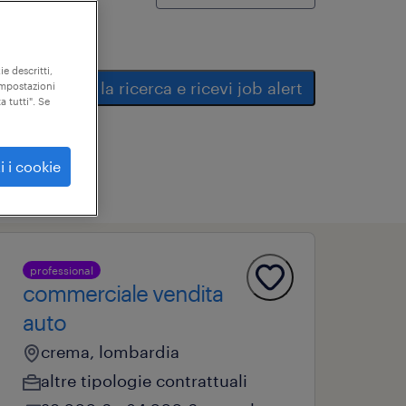
ie descritti,
salva la ricerca e ricevi job alert
"impostazioni
a tutti". Se
i i cookie
professional
commerciale vendita
auto
crema, lombardia
altre tipologie contrattuali