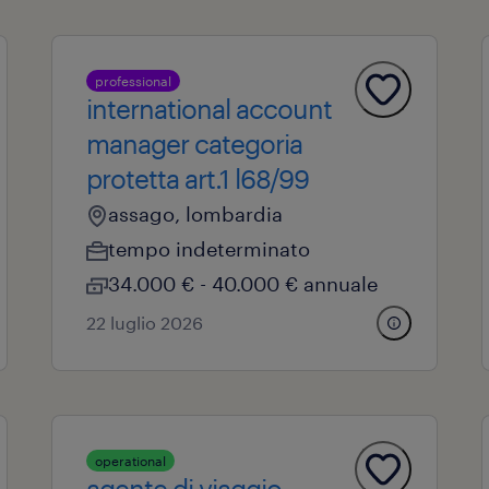
professional
international account
manager categoria
protetta art.1 l68/99
assago, lombardia
tempo indeterminato
34.000 € - 40.000 € annuale
22 luglio 2026
operational
agente di viaggio