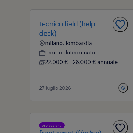
tecnico field (help
desk)
milano, lombardia
tempo determinato
22.000 € - 28.000 € annuale
27 luglio 2026
professional
front agent (f/m/nb)