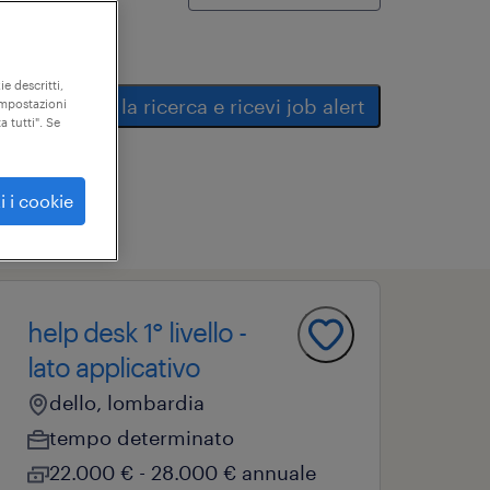
ie descritti,
salva la ricerca e ricevi job alert
"impostazioni
a tutti". Se
i i cookie
help desk 1° livello -
lato applicativo
dello, lombardia
tempo determinato
22.000 € - 28.000 € annuale