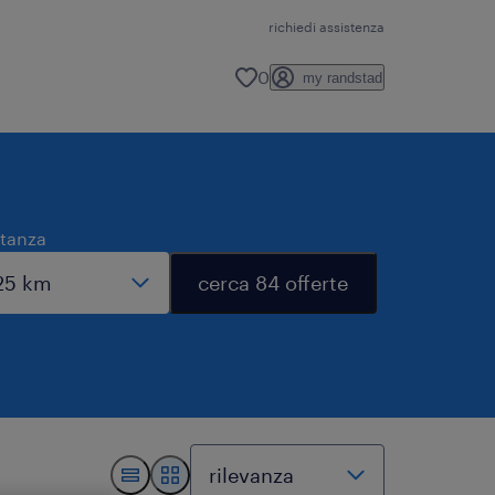
richiedi assistenza
0
my randstad
stanza
cerca 84 offerte