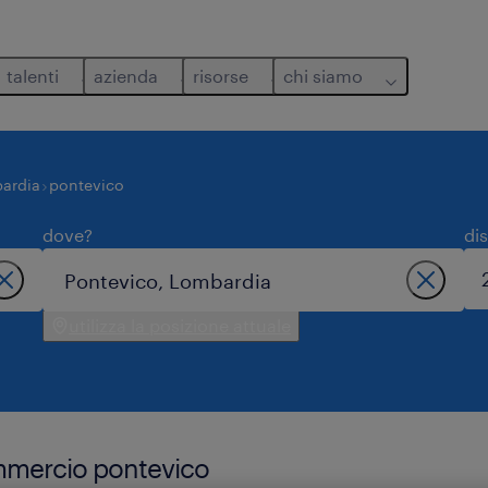
talenti
azienda
risorse
chi siamo
ardia
pontevico
dove?
di
utilizza la posizione attuale
ommercio pontevico