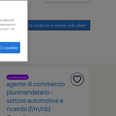
ie descritti,
salva la ricerca e ricevi job alert
"impostazioni
a tutti". Se
i i cookie
professional
agente di commercio
plurimandatario -
settore automotive e
ricambi (f/m/nb)