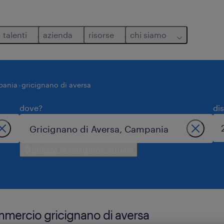
talenti
azienda
risorse
chi siamo
pania
gricignano di aversa
dove?
di
utilizza la posizione attuale
ommercio gricignano di aversa