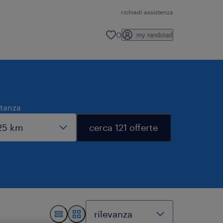
richiedi assistenza
0
my randstad
stanza
cerca 121 offerte