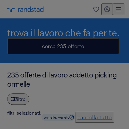
my randstad
0
trova il lavoro che fa per te.
cerca 235 offerte
235 offerte di lavoro addetto picking
ormelle
filtro
filtri selezionati:
cancella tutto
ormelle, veneto