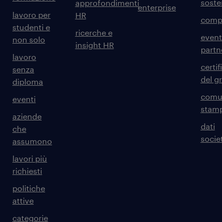
sosten
approfondimenti
enterprise
lavoro per
HR
comp
studenti e
ricerche e
event
non solo
insight HR
partn
lavoro
certif
senza
del g
diploma
comun
eventi
stam
aziende
dati
che
societ
assumono
lavori più
richiesti
politiche
attive
categorie