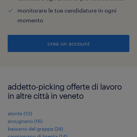
monitorare le tue candidature in ogni
momento
crea un account
addetto-picking offerte di lavoro
in altre città in veneto
alonte
(
10
)
arcugnano
(
16
)
bassano del grappa
(
24
)
carmignano di brenta
(
14
)