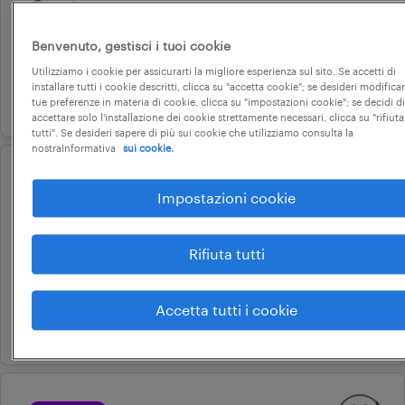
carbonera, veneto
tempo determinato
Benvenuto, gestisci i tuoi cookie
18.000 € - 22.000 € annuale
Utilizziamo i cookie per assicurarti la migliore esperienza sul sito. Se accetti di
installare tutti i cookie descritti, clicca su "accetta cookie"; se desideri modificar
20 luglio 2026
tue preferenze in materia di cookie, clicca su "impostazioni cookie"; se decidi di
accettare solo l'installazione dei cookie strettamente necessari, clicca su "rifiuta
tutti". Se desideri sapere di più sui cookie che utilizziamo consulta la
nostraInformativa
sui cookie.
operational
Impostazioni cookie
addetto al magazzino
pasiano di pordenone, friuli-venezia giulia
Rifiuta tutti
tempo determinato
22.000 € - 28.000 € annuale
Accetta tutti i cookie
10 giugno 2026