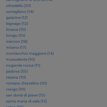
cittadella
(
20
)
conegliano
(
14
)
gaiarine
(
12
)
legnago
(
12
)
limana
(
10
)
lonigo
(
10
)
marcon
(
18
)
mirano
(
17
)
montecchio maggiore
(
14
)
mussolente
(
10
)
nogarole rocca
(
11
)
padova
(
55
)
resana
(
10
)
romano d'ezzelino
(
10
)
rovigo
(
10
)
san donà di piave
(
15
)
santa maria di sala
(
12
)
schio
(
10
)