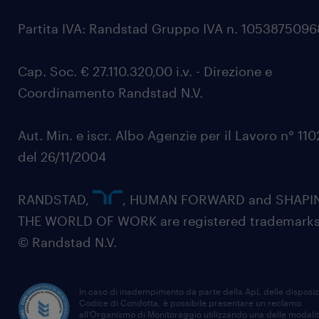
Partita IVA: Randstad Gruppo IVA n. 105387509
Cap. Soc. € 27.110.320,00 i.v. - Direzione e
Coordinamento Randstad N.V.
Aut. Min. e iscr. Albo Agenzie per il Lavoro n° 11
del 26/11/2004
RANDSTAD,
, HUMAN FORWARD and SHAPI
THE WORLD OF WORK are registered trademarks
© Randstad N.V.
In caso di inadempimento da parte della ApL delle disposiz
Codice di Condotta, è possibile presentare un reclamo
all’Organismo di Monitoraggio utilizzando una delle modali