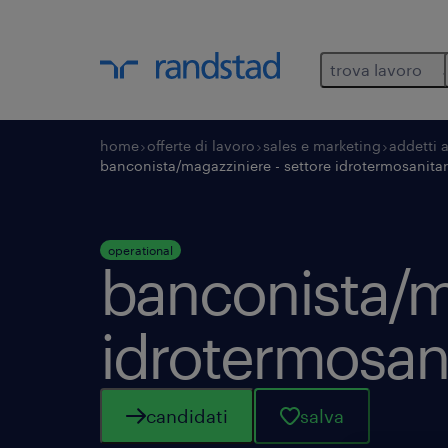
trova lavoro
home
offerte di lavoro
sales e marketing
addetti 
banconista/magazziniere - settore idrotermosanitari
operational
banconista/ma
idrotermosanit
candidati
salva