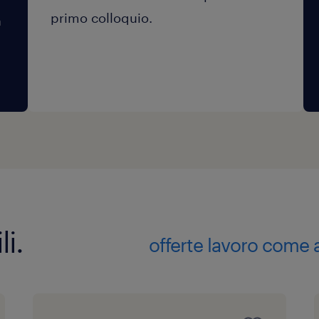
primo colloquio.
a
li.
offerte lavoro come 