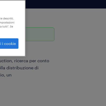
ie descritti,
"impostazioni
a tutti". Se
iorno
i i cookie
ction, ricerca per conto
lla distribuzione di
rio, un