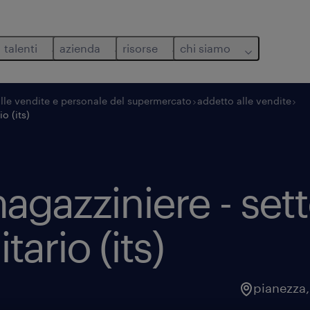
talenti
azienda
risorse
chi siamo
alle vendite e personale del supermercato
addetto alle vendite
o (its)
gazziniere - set
ario (its)
pianezza