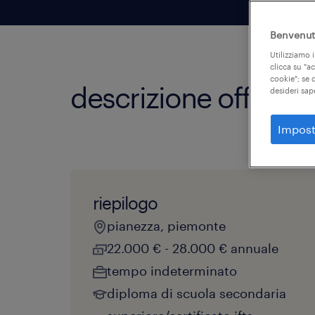
Benvenuto
Utilizziamo i
clicca su "a
cookie"; se d
descrizione offerta
desideri sap
Impost
riepilogo
pianezza, piemonte
22.000 € - 28.000 € annuale
tempo indeterminato
diploma di scuola secondaria