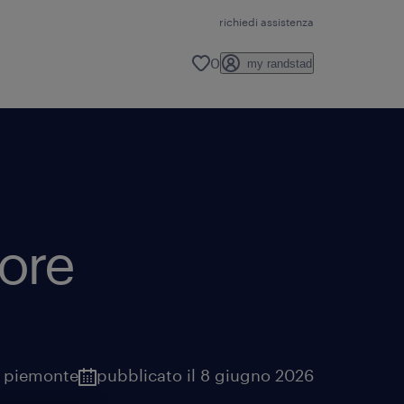
richiedi assistenza
0
my randstad
tore
,
piemonte
pubblicato il 8 giugno 2026