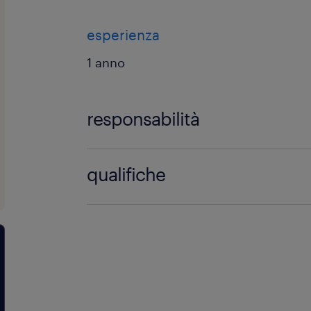
esperienza
1 anno
responsabilità
Responsabilità
qualifiche
La risorsa inserita si occuperà in pri
seguenti attività:
Il candidato ideale possiede le segue
caratteristiche:
Gestione della merce: ordine, ges
Competenza tecnica: conoscenza 
smistamento dei prodotti all'inte
idrotermosanitario e dei prodotti/
magazzino.
dai clienti professionali per reali