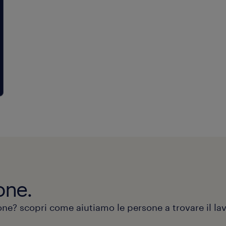
Cura del punto vendita: allestime
tecnici.
organizzazione e mantenimento 
Competenze di cassa: conoscenza
dello store.
pagamento elettronico e di gesti
Assistenza al cliente: supporto e
Soft Skills: ottima capacità relazi
esposizione e descrizione tecnica
alla gestione del conflitto.
Back office: gestione e compilazi
Approccio al lavoro: orientament
modulistica per la corretta redazi
solving, spiccata organizzazione 
Competenze informatiche: buona
Pacchetto Office.
one.
ione? scopri come aiutiamo le persone a trovare il la