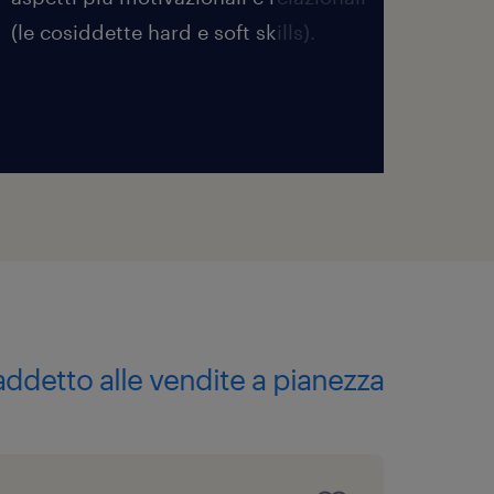
(le cosiddette hard e soft skills).
esami
avrai
addetto alle vendite a pianezza