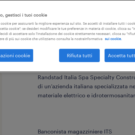
, gestisci i tuoi cookie
 cookie per assicurarti la migliore esperienza sul sito. Se accetti di installare tutti i cook
ccetta cookie"; se desideri modificare le tue preferenze in materia di cookie, clicca su 
ecidi di accettare solo l'installazione dei cookie strettamente necessari, clicca su "rifiut
ere di più sui cookie che utilizziamo consulta la nostraInformativa
sui cookie.
questa offerta di lavoro scade tra 1 g
azioni cookie
Rifiuta tutti
Accetta tutt
Randstad Italia Spa Specialty Constru
di un’azienda italiana specializzata ne
materiale elettrico e idrotermosanita
Banconista magazziniere ITS