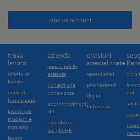
crea un account
trova
azienda
divisioni
scop
lavoro
specializzate
Ran
servizi per le
offerte di
operational
chi s
aziende
lavoro
professional
lavor
richiedi una
corsi di
noi
consulenza
digital
formazione
sosten
approfondimenti
enterprise
lavoro per
HR
comp
studenti e
ricerche e
event
non solo
insight HR
partn
lavoro