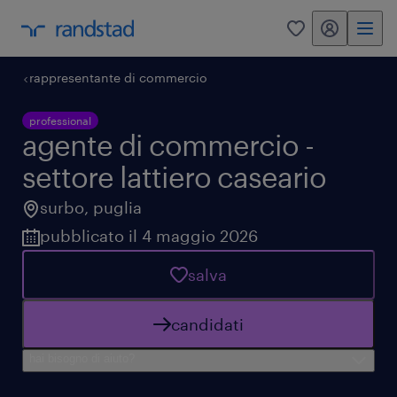
my randstad
0
rappresentante di commercio
professional
agente di commercio -
settore lattiero caseario
surbo
,
puglia
pubblicato il 4 maggio 2026
salva
candidati
hai bisogno di aiuto?