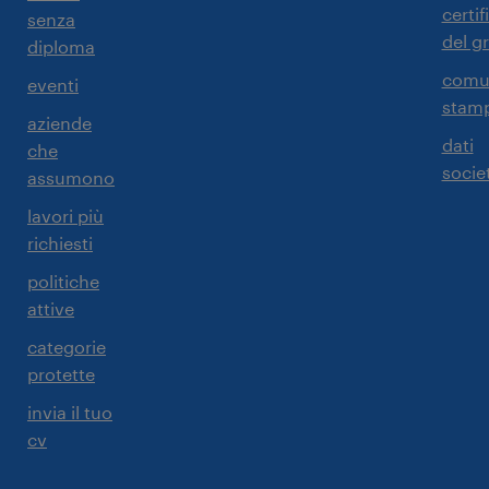
certif
senza
del g
diploma
comun
eventi
stam
aziende
dati
che
societ
assumono
lavori più
richiesti
politiche
attive
categorie
protette
invia il tuo
cv