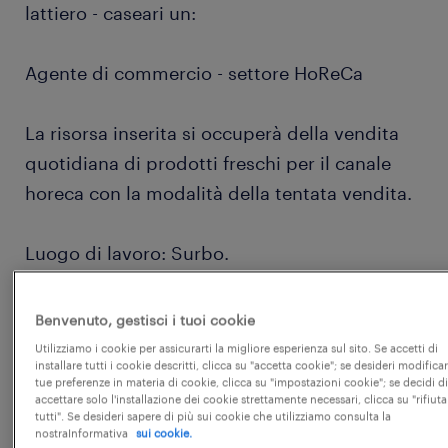
lattiero - caseari un:
Agente di commercio - settore HoReCa
La risorsa inserita si occuperà della vendita
quotidiana di prodotti freschi per il canale
horeca con la modalità della tentata vendita.
Luogo di lavoro: Surbo.
Benvenuto, gestisci i tuoi cookie
Utilizziamo i cookie per assicurarti la migliore esperienza sul sito. Se accetti di
installare tutti i cookie descritti, clicca su "accetta cookie"; se desideri modificar
Si offre:
tue preferenze in materia di cookie, clicca su "impostazioni cookie"; se decidi di
accettare solo l'installazione dei cookie strettamente necessari, clicca su "rifiuta
tutti". Se desideri sapere di più sui cookie che utilizziamo consulta la
● Mezzo aziendale;
nostraInformativa
sui cookie.