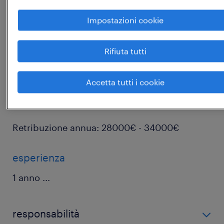
Impostazioni cookie
● Parco clienti attivi;
Rifiuta tutti
● Inserimento con contratto da Agente di
commercio a P.IVA.
Accetta tutti i cookie
Retribuzione annua: 28000€ - 34000€
esperienza
1 anno
...
responsabilità