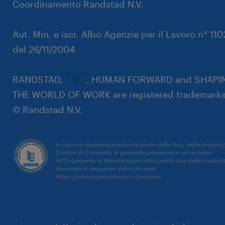
Coordinamento Randstad N.V.
Aut. Min. e iscr. Albo Agenzie per il Lavoro n° 11
del 26/11/2004
RANDSTAD,
, HUMAN FORWARD and SHAPI
THE WORLD OF WORK are registered trademarks
© Randstad N.V.
In caso di inadempimento da parte della ApL delle disposiz
Codice di Condotta, è possibile presentare un reclamo
all’Organismo di Monitoraggio utilizzando una delle modali
descritte al seguente indirizzo web
https://odm-agenzielavoro.it/reclami
.