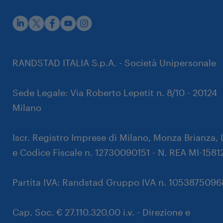
rustpilot
RANDSTAD ITALIA S.p.A. - Società Unipersonale
Sede Legale: Via Roberto Lepetit n. 8/10 - 20124
Milano
Iscr. Registro Imprese di Milano, Monza Brianza, 
e Codice Fiscale n. 12730090151 - N. REA MI-1581
Partita IVA: Randstad Gruppo IVA n. 105387509
Cap. Soc. € 27.110.320,00 i.v. - Direzione e