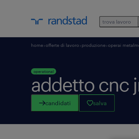
trova lavoro
home
offerte di lavoro
produzione
operai metalm
operational
addetto cnc j
candidati
salva