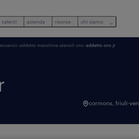
talenti
azienda
risorse
chi siamo
eccanici
addetto macchine utensili cnc
addetto cnc jr
r
cormons
,
friuli-ve