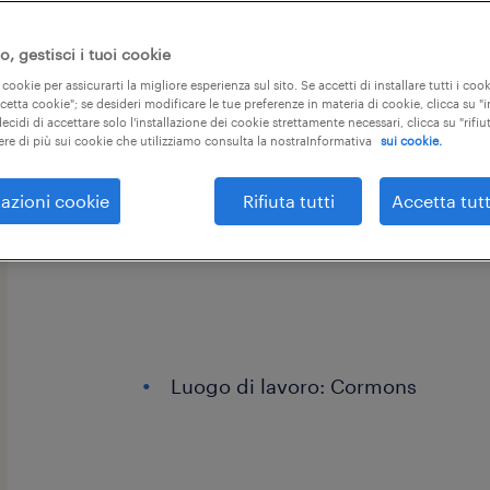
, gestisci i tuoi cookie
questa offerta di lavoro scade tra 2 gi
 cookie per assicurarti la migliore esperienza sul sito. Se accetti di installare tutti i cook
ccetta cookie"; se desideri modificare le tue preferenze in materia di cookie, clicca su 
ecidi di accettare solo l'installazione dei cookie strettamente necessari, clicca su "rifiut
ere di più sui cookie che utilizziamo consulta la nostraInformativa
sui cookie.
Randstad Italia s.p.a., filiale di Gorizi
azioni cookie
Rifiuta tutti
Accetta tutt
importante azienda del settore legno
come ADDETTO CNC JR.
Luogo di lavoro: Cormons