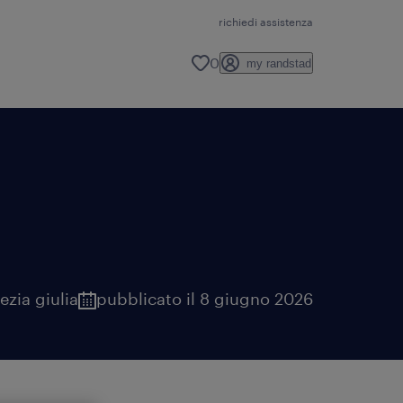
richiedi assistenza
0
my randstad
nezia giulia
pubblicato il 8 giugno 2026