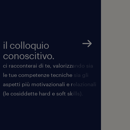
il colloquio
ver
conoscitivo.
prof
ci racconterai di te, valorizzando sia
ora a
le tue competenze tecniche sia gli
neces
aspetti più motivazionali e relazionali
appro
(le cosiddette hard e soft skills).
esami
avrai