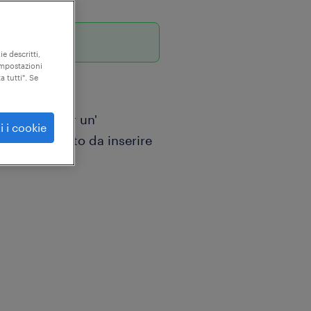
orni
ie descritti,
"impostazioni
a tutti". Se
a, ricerca, per un'
i i cookie
, un candidato da inserire