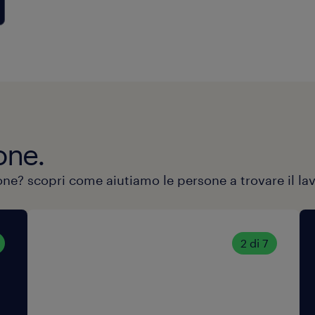
one.
ione? scopri come aiutiamo le persone a trovare il la
2 di 7