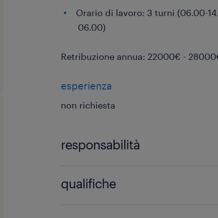
Orario di lavoro: 3 turni (06.00-1
06.00)
Retribuzione annua: 22000€ - 28000
esperienza
non richiesta
responsabilità
Di cosa ti occuperai?
qualifiche
Attrezzaggio e conduzione di CN
Sei in possesso di questi requisiti?