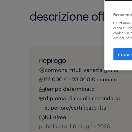
descrizione offerta
Benvenuto
Utilizziamo i
clicca su "a
cookie"; se d
desideri sap
Impost
riepilogo
cormons, friuli-venezia giulia
22.000 € - 28.000 € annuale
tempo determinato
diploma di scuola secondaria
superiore/certificato ifts
full-time
pubblicato il 8 giugno 2026