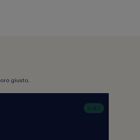
voro giusto.
3 di 7