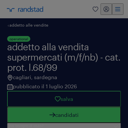
my randstad
0
addetto alle vendite
operational
addetto alla vendita
supermercati (m/f/nb) - cat.
prot. l.68/99
cagliari
,
sardegna
pubblicato il 1 luglio 2026
salva
candidati
hai bisogno di aiuto?