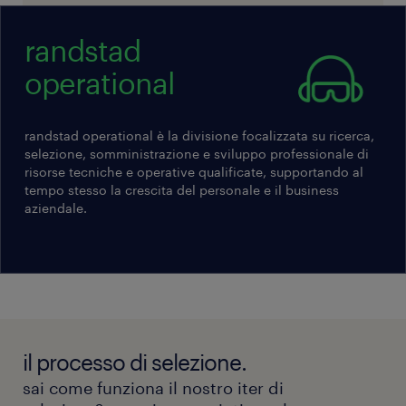
randstad
operational
Il presente annuncio è rivolto a persone di genere
femminile (F), maschile (M) e non binario (NB) ai
randstad operational è la divisione focalizzata su ricerca,
sensi della Legge n. 300/1970, del Decreto
selezione, somministrazione e sviluppo professionale di
Legislativo n. 198/2006 e del Decreto Legislativo n.
risorse tecniche e operative qualificate, supportando al
96/2026 ed è aperta a qualsiasi persona nel rispetto
tempo stesso la crescita del personale e il business
della diversity e dell'inclusività. Ti preghiamo di
aziendale.
leggere l'informativa sulla privacy Randstad
(https://www.randstad.it/privacy/) ai sensi dell'art.
13 del Regolamento (UE) 2016/679 sulla protezione
dei dati (GDPR).
il processo di selezione.
sai come funziona il nostro iter di