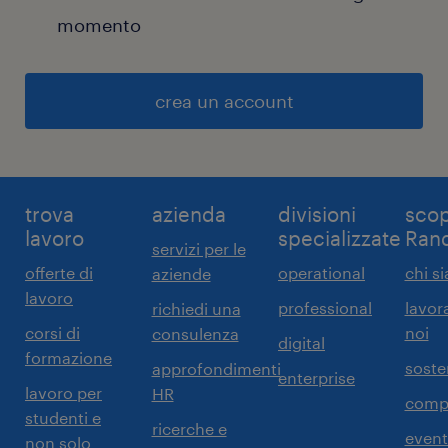
momento
crea un account
trova
azienda
divisioni
scop
lavoro
specializzate
Ran
servizi per le
offerte di
operational
chi s
aziende
lavoro
professional
lavor
richiedi una
corsi di
noi
consulenza
digital
formazione
sosten
approfondimenti
enterprise
lavoro per
HR
comp
studenti e
ricerche e
event
non solo