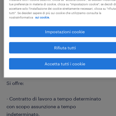
tue preferenze in materia di cookie, clicca su "impostazioni cookie"; se decidi di
accettare solo l'installazione dei cookie strettamente necessari, clicca su "rifiuta
ADDETTI VENDITA SETTORE GDO ALIMENTARE
tutti". Se desideri sapere di più sui cookie che utilizziamo consulta la
nostraInformativa
sui cookie.
LEGGE 68/99 (categoria protetta)
Impostazioni cookie
Rifiuta tutti
Luogo di lavoro: CAGLIARI e HINTERLAND
Accetta tutti i cookie
Si offre:
- Contratto di lavoro a tempo determinato
con scopo assunzione a tempo
indeterminato.