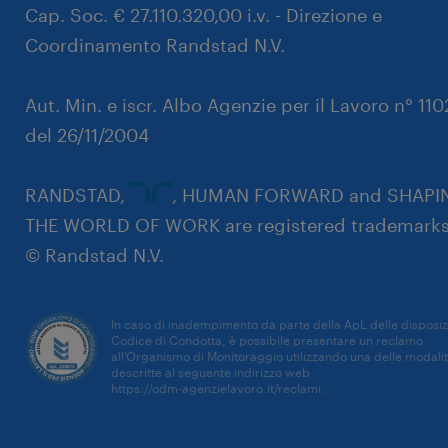
Cap. Soc. € 27.110.320,00 i.v. - Direzione e
Coordinamento Randstad N.V.
Aut. Min. e iscr. Albo Agenzie per il Lavoro n° 11
del 26/11/2004
RANDSTAD,
, HUMAN FORWARD and SHAPI
THE WORLD OF WORK are registered trademarks
© Randstad N.V.
In caso di inadempimento da parte della ApL delle disposiz
Codice di Condotta, è possibile presentare un reclamo
all’Organismo di Monitoraggio utilizzando una delle modali
descritte al seguente indirizzo web
https://odm-agenzielavoro.it/reclami
.