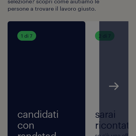
selezione? scopri come aiutiamo le
persone a trovare il lavoro giusto.
1 di 7
2 di 7
candidati
sarai
con
ricontatt
randstad.
se c'è una effet