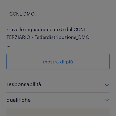
- CCNL DMO.
- Livello inquadramento 5 del CCNL
TERZIARIO - Federdistribuzione_DMO
...
mostra di più
Orario di lavoro: part-time 24 ore settimanali
SU TURNI DAL LUNEDÌ ALLA DOMENICA
responsabilità
Di cosa ti occuperai?
qualifiche
Sei in possesso di questi requisiti?
Retribuzione annua: 15000€ - 18000€