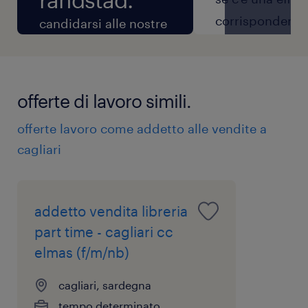
corrispondenza 
candidarsi alle nostre
ruolo per il qual
offerte di lavoro è
candidi, ti
semplice. dopo aver
contatteremo p
ricevuto la tua
offerte di lavoro simili.
scambio inizial
candidatura, la
offerte lavoro come addetto alle vendite a
informazioni e 
verificheremo per
cagliari
fissare il primo
capire se è in linea
colloquio.
con la posizione e con
l'azienda.
addetto vendita libreria
part time - cagliari cc
elmas (f/m/nb)
cagliari, sardegna
tempo determinato