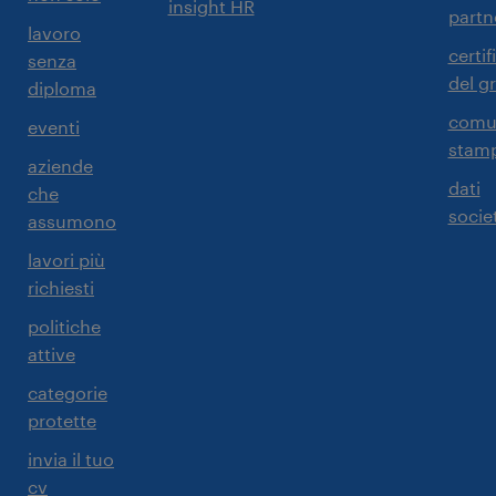
insight HR
partn
lavoro
certif
senza
del g
diploma
comun
eventi
stam
aziende
dati
che
societ
assumono
lavori più
richiesti
politiche
attive
categorie
protette
invia il tuo
cv