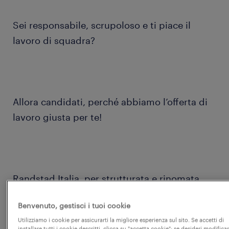
Sei responsabile, scrupoloso e ti piace il
lavoro di squadra?
Allora candidati, perché abbiamo l’offerta di
lavoro giusta per te!
Randstad Italia, per strutturata e rinomata
realtà del settore GDO seleziona
Benvenuto, gestisci i tuoi cookie
Utilizziamo i cookie per assicurarti la migliore esperienza sul sito. Se accetti di
installare tutti i cookie descritti, clicca su "accetta cookie"; se desideri modificar