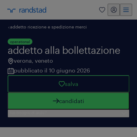
my randstad
0
addetto ricezione e spedizione merci
operational
addetto alla bollettazione
verona
,
veneto
pubblicato il 10 giugno 2026
salva
candidati
hai bisogno di aiuto?