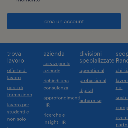
crea un account
trova
azienda
divisioni
scop
lavoro
specializzate
Ran
servizi per le
offerte di
operational
chi s
aziende
lavoro
professional
lavor
richiedi una
corsi di
noi
consulenza
digital
formazione
sosten
approfondimenti
enterprise
lavoro per
HR
comp
studenti e
ricerche e
event
non solo
insight HR
partn