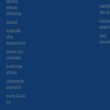
lavoro
certif
senza
del g
diploma
comun
eventi
stam
aziende
dati
che
societ
assumono
lavori più
richiesti
politiche
attive
categorie
protette
invia il tuo
cv