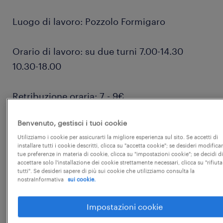
Luogo di lavoro: Pozzolo Formigaro
Orario di lavoro: su due turni 7.00-14.30
10.30-18.00
Retribuzione oraria: 7 - 9€
Benvenuto, gestisci i tuoi cookie
esperienza
Utilizziamo i cookie per assicurarti la migliore esperienza sul sito. Se accetti di
non richiesta
...
installare tutti i cookie descritti, clicca su "accetta cookie"; se desideri modificar
tue preferenze in materia di cookie, clicca su "impostazioni cookie"; se decidi di
accettare solo l'installazione dei cookie strettamente necessari, clicca su "rifiuta
tutti". Se desideri sapere di più sui cookie che utilizziamo consulta la
nostraInformativa
sui cookie.
responsabilità
Di cosa si occuperà l'addetto alla bollettazione?
Impostazioni cookie
qualifiche