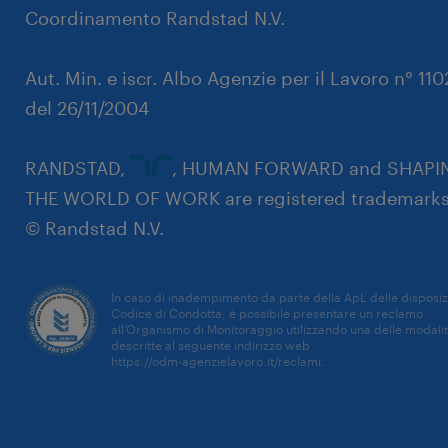
Coordinamento Randstad N.V.
Aut. Min. e iscr. Albo Agenzie per il Lavoro n° 11
del 26/11/2004
RANDSTAD,
, HUMAN FORWARD and SHAPI
THE WORLD OF WORK are registered trademarks
© Randstad N.V.
In caso di inadempimento da parte della ApL delle disposiz
Codice di Condotta, è possibile presentare un reclamo
all’Organismo di Monitoraggio utilizzando una delle modali
descritte al seguente indirizzo web
https://odm-agenzielavoro.it/reclami
.