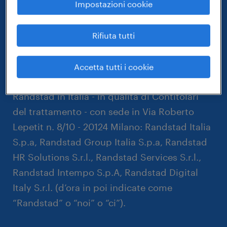
Impostazioni cookie
titolare del trattamento e
Rifiuta tutti
dati di contatto.
I tuoi dati personali saranno trattati dalle
Accetta tutti i cookie
seguenti seguenti società del Gruppo
Randstad in Italia - in qualità di Contitolari
del trattamento - con sede in Via Roberto
Lepetit n. 8/10 - 20124 Milano: Randstad Italia
S.p.a, Randstad Group Italia S.p.a, Randstad
HR Solutions S.r.l., Randstad Services S.r.l.,
Randstad Intempo S.p.A, Randstad Digital
Italy S.r.l. (d’ora in poi indicate come
“Randstad” o “noi” o “ci”).