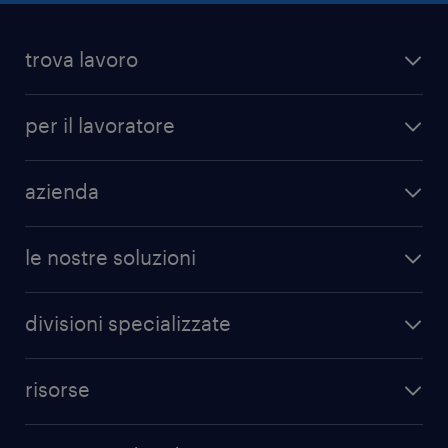
ivi presenti. Con riferimento al tracciamento
tramite pixel si veda la sezione “Tecnologie
trova lavoro
HR”.
per il lavoratore
azienda
le nostre soluzioni
divisioni specializzate
risorse