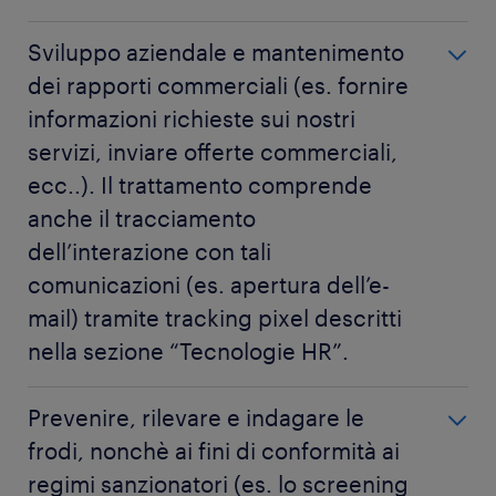
Finalità del trattamento
Sviluppo aziendale e mantenimento
Amministrare e gestire il rapporto
dei rapporti commerciali (es. fornire
contrattuale tra Randstad e i suoi clienti e
informazioni richieste sui nostri
fornitori, incluso l’invio comunicazioni e-mail
servizi, inviare offerte commerciali,
transazionali/di servizio che possono
ecc..). Il trattamento comprende
comportare il tracciamento dell'avvenuta
anche il tracciamento
ricezione e apertura di tali comunicazioni
dell’interazione con tali
tramite l’inserimento di pixel di tracciamento
comunicazioni (es. apertura dell’e-
(per maggiori dettagli si veda il paragrafo
mail) tramite tracking pixel descritti
“Tecnologie HR”).
nella sezione “Tecnologie HR”.
Categorie di dati personali
Finalità del trattamento
Dati identificativi e di contatto: nome e altri
Prevenire, rilevare e indagare le
Sviluppo aziendale e mantenimento dei
recapiti (compreso indirizzo e-mail, numero
frodi, nonchè ai fini di conformità ai
rapporti commerciali (es. fornire informazioni
di telefono fisso e numero di cellulare), sesso,
regimi sanzionatori (es. lo screening