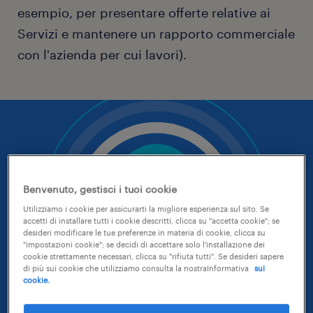
esempio, per presentare offerte relative ai
Servizi e mantenere un rapporto commerciale
con l'azienda per cui lavori).
Benvenuto, gestisci i tuoi cookie
Utilizziamo i cookie per assicurarti la migliore esperienza sul sito. Se
accetti di installare tutti i cookie descritti, clicca su "accetta cookie"; se
desideri modificare le tue preferenze in materia di cookie, clicca su
"impostazioni cookie"; se decidi di accettare solo l'installazione dei
cookie strettamente necessari, clicca su "rifiuta tutti". Se desideri sapere
di più sui cookie che utilizziamo consulta la nostraInformativa
sui
cookie.