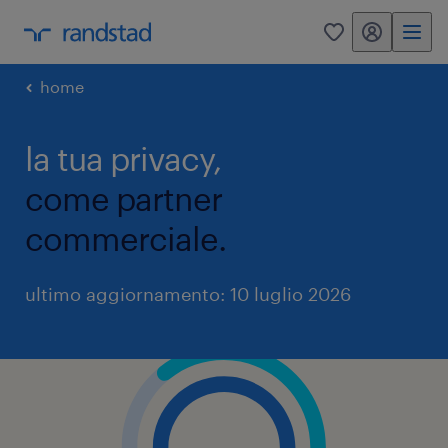
my randstad
0
home
la tua privacy,
come partner
commerciale.
ultimo aggiornamento: 10 luglio 2026