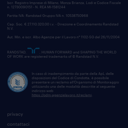
Iscr. Registro Imprese di Milano, Monza Brianza, Lodi e Codice Fiscale
n. 12730090151 - N. REA MI-1581244
Partita IVA: Randstad Gruppo IVA n. 10538750968
Cap. Soc. € 27.110.320,00 i.v. - Direzione e Coordinamento Randstad
N.V.
Aut. Min. e iscr. Albo Agenzie per il Lavoro n° 1102-SG del 26/11/2004
RANDSTAD,
, HUMAN FORWARD and SHAPING THE WORLD
OF WORK are registered trademarks of © Randstad N.V.
In caso di inadempimento da parte della ApL delle
disposizioni del Codice di Condotta, è possibile
presentare un reclamo all’Organismo di Monitoraggio
utilizzando una delle modalità descritte al seguente
indirizzo web
https://odm-agenzielavoro.it/reclami
.
privacy
contattaci