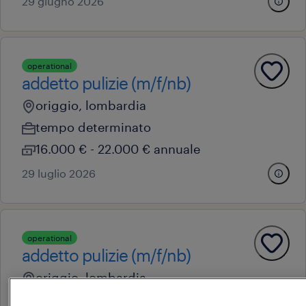
29 giugno 2026
operational
addetto pulizie (m/f/nb)
origgio, lombardia
tempo determinato
16.000 € - 22.000 € annuale
29 luglio 2026
operational
addetto pulizie (m/f/nb)
origgio, lombardia
tempo determinato