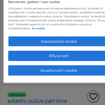
Benvenuto, gestisci i tuoi cookie
16.000 € - 24.000 € annuale
Utilizziamo i cookie per assicurarti la migliore esperienza sul sito. Se accetti di
installare tutti i cookie descritti, clicca su "accetta cookie"; se desideri modificar
29 luglio 2026
tue preferenze in materia di cookie, clicca su "impostazioni cookie"; se decidi di
accettare solo l'installazione dei cookie strettamente necessari, clicca su "rifiuta
tutti". Se desideri sapere di più sui cookie che utilizziamo consulta la
nostraInformativa
sui cookie.
operational
addetto pulizie
Impostazioni cookie
origgio, lombardia
Rifiuta tutti
tempo determinato
18.000 € - 22.000 € annuale
Accetta tutti i cookie
6 luglio 2026
operational
addetto pulizie part time