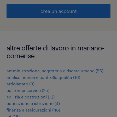
crea un account
altre offerte di lavoro in mariano-
comense
amministrazione, segreteria e risorse umane
(
55
)
analisi, ricerca e controllo qualità
(
16
)
artigianato
(
3
)
customer service
(
25
)
edilizia e costruzioni
(
12
)
educazione e istruzione
(
4
)
finanza e assicurazioni
(
46
)
ict
(
16
)