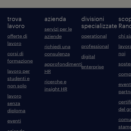
trova
azienda
divisioni
scop
lavoro
specializzate
Ran
servizi per le
offerte di
operational
chi s
aziende
lavoro
professional
lavor
richiedi una
corsi di
noi
consulenza
digital
formazione
sosten
approfondimenti
enterprise
lavoro per
HR
comp
studenti e
ricerche e
event
non solo
insight HR
partn
lavoro
certif
senza
del g
diploma
comun
eventi
stam
aziende