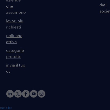
dati
che
societ
assumono
lavori più
richiesti
politiche
attive
categorie
protette
invia il tuo
cv
rustpilot