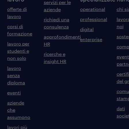
servizi per le
offerte di
operational
chi s
aziende
lavoro
professional
lavor
richiedi una
corsi di
noi
consulenza
digital
formazione
sosten
approfondimenti
enterprise
lavoro per
HR
comp
studenti e
ricerche e
event
non solo
insight HR
partn
lavoro
certif
senza
del g
diploma
comun
eventi
stam
aziende
dati
che
societ
assumono
lavori più