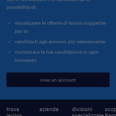
possibilità di:
visualizzare le offerte di lavoro suggerite
per te
candidarti agli annunci più velocemente
monitorare le tue candidature in ogni
momento
crea un account
trova
azienda
divisioni
scop
lavoro
specializzate
Ran