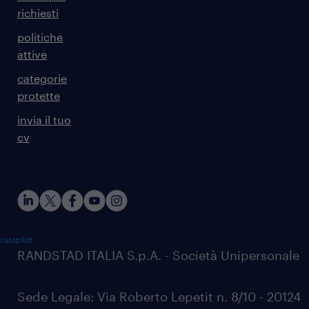
richiesti
politiche
attive
categorie
protette
invia il tuo
cv
rustpilot
RANDSTAD ITALIA S.p.A. - Società Unipersonale
Sede Legale: Via Roberto Lepetit n. 8/10 - 20124