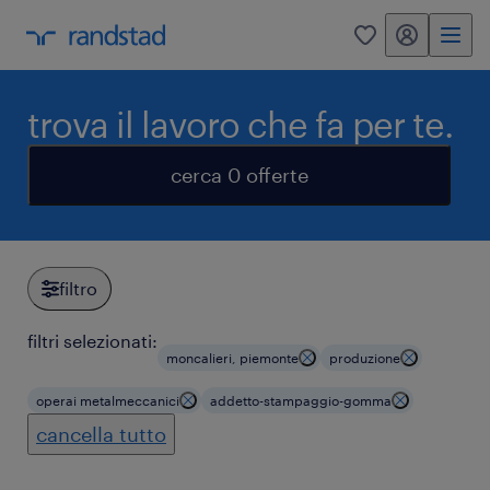
my randstad
0
trova il lavoro che fa per te.
cerca 0 offerte
filtro
filtri selezionati:
moncalieri, piemonte
produzione
operai metalmeccanici
addetto-stampaggio-gomma
cancella tutto