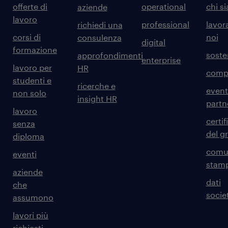
offerte di
operational
chi s
aziende
lavoro
professional
lavor
richiedi una
corsi di
noi
consulenza
digital
formazione
sosten
approfondimenti
enterprise
lavoro per
HR
comp
studenti e
ricerche e
event
non solo
insight HR
partn
lavoro
certif
senza
del g
diploma
comun
eventi
stam
aziende
dati
che
societ
assumono
lavori più
richiesti