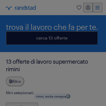
my randstad
0
trova il lavoro che fa per te.
cerca 13 offerte
13 offerte di lavoro supermercato
rimini
filtro
filtri selezionati:
rimini, emilia romagna