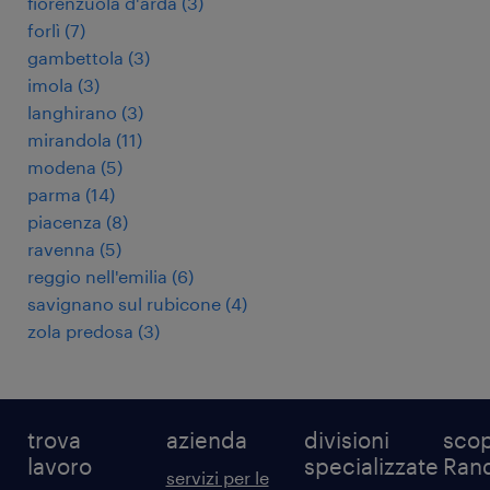
fiorenzuola d'arda
(
3
)
forlì
(
7
)
gambettola
(
3
)
imola
(
3
)
langhirano
(
3
)
mirandola
(
11
)
modena
(
5
)
parma
(
14
)
piacenza
(
8
)
ravenna
(
5
)
reggio nell'emilia
(
6
)
savignano sul rubicone
(
4
)
zola predosa
(
3
)
trova
azienda
divisioni
scop
lavoro
specializzate
Ran
servizi per le