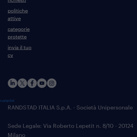
politiche
attive
categorie
protette
invia il tuo
cv
rustpilot
RANDSTAD ITALIA S.p.A. - Società Unipersonale
Sede Legale: Via Roberto Lepetit n. 8/10 - 20124
Milano