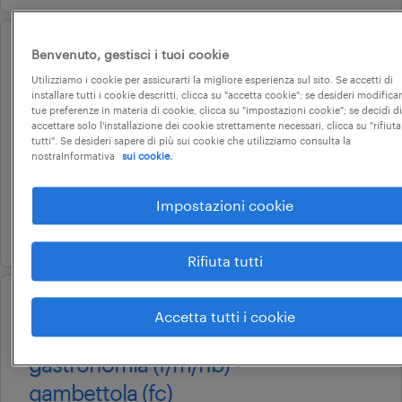
Benvenuto, gestisci i tuoi cookie
operational
addetto vendita gdo (m/f/nb) -
Utilizziamo i cookie per assicurarti la migliore esperienza sul sito. Se accetti di
installare tutti i cookie descritti, clicca su "accetta cookie"; se desideri modificar
san mauro pascoli (fc)
tue preferenze in materia di cookie, clicca su "impostazioni cookie"; se decidi di
accettare solo l'installazione dei cookie strettamente necessari, clicca su "rifiuta
san mauro pascoli, emilia-romagna
tutti". Se desideri sapere di più sui cookie che utilizziamo consulta la
nostraInformativa
sui cookie.
tempo determinato
22.000 € - 28.000 € annuale
Impostazioni cookie
28 luglio 2026
Rifiuta tutti
operational
Accetta tutti i cookie
addetto al reparto salumeria e
gastronomia (f/m/nb) -
gambettola (fc)