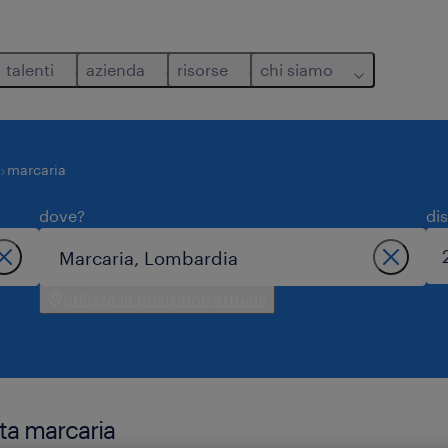
talenti
azienda
risorse
chi siamo
marcaria
dove?
di
utilizza la posizione attuale
sta marcaria