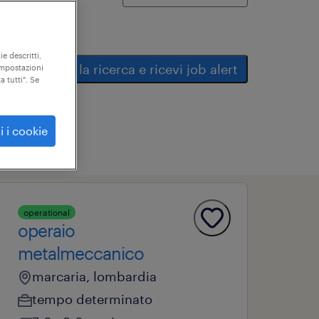
ie descritti,
salva la ricerca e ricevi job alert
"impostazioni
a tutti". Se
i i cookie
operational
operaio
metalmeccanico
marcaria, lombardia
tempo determinato