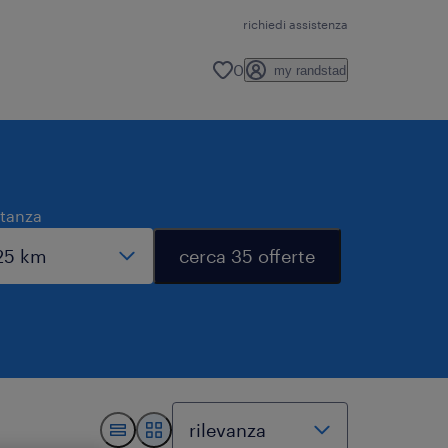
richiedi assistenza
0
my randstad
stanza
cerca 35 offerte