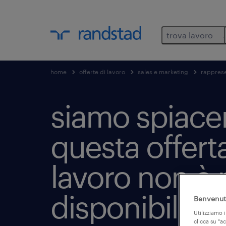
trova lavoro
home
offerte di lavoro
sales e marketing
rapprese
siamo spiacen
questa offerta
lavoro non è 
disponibile
Benvenuto
Utilizziamo i
clicca su "a