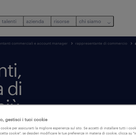
talenti
azienda
risorse
chi siamo
ntanti commerciali e account manager
rappresentante di commercio
ti,
 di
più
, gestisci i tuoi cookie
 cookie per assicurarti la migliore esperienza sul sito. Se accetti di installare tutti i cook
ccetta cookie"; se desideri modificare le tue preferenze in materia di cookie, clicca su 