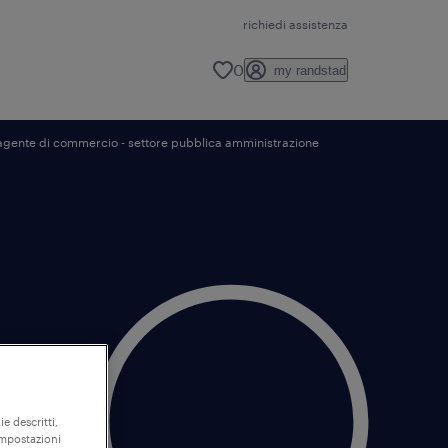
richiedi assistenza
0
my randstad
agente di commercio - settore pubblica amministrazione
ie descritti,
"impostazioni