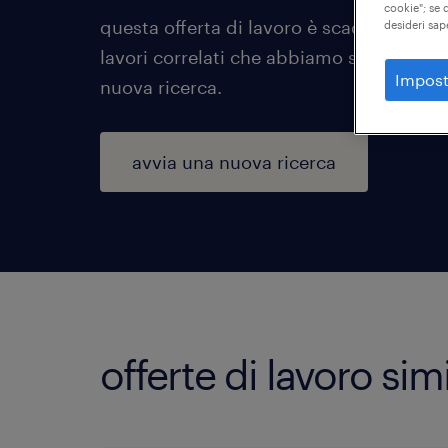
cookie"; se d
questa offerta di lavoro è scaduta o è st
desideri sap
lavori correlati che abbiamo selezionato
Impost
nuova ricerca.
avvia una nuova ricerca
offerte di lavoro simi