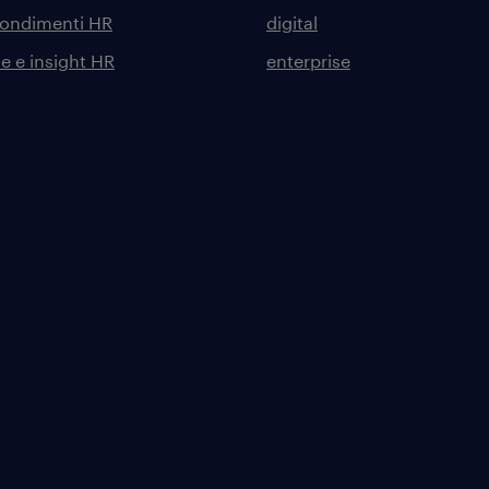
ondimenti HR
digital
he e insight HR
enterprise