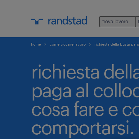
trova lavoro
home
come trovare lavoro
richiesta della busta pag
richiesta dell
paga al collo
cosa fare e 
comportarsi.