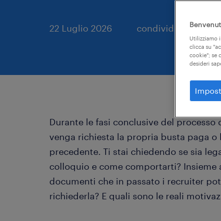
Benvenuto
22 Luglio 2026
condividi sui social:
Utilizziamo i
clicca su "a
cookie"; se d
desideri sap
Impost
Durante le fasi conclusive del processo
venga richiesta la propria busta paga o 
precedente. Ti stai chiedendo se sia leg
colloquio e come comportarti? Insieme a
documenti che in passato i recruiter pot
richiederla? E quali sono le reali motivaz