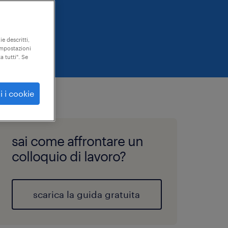
ie descritti,
"impostazioni
a tutti". Se
i i cookie
sai come affrontare un
colloquio di lavoro?
scarica la guida gratuita