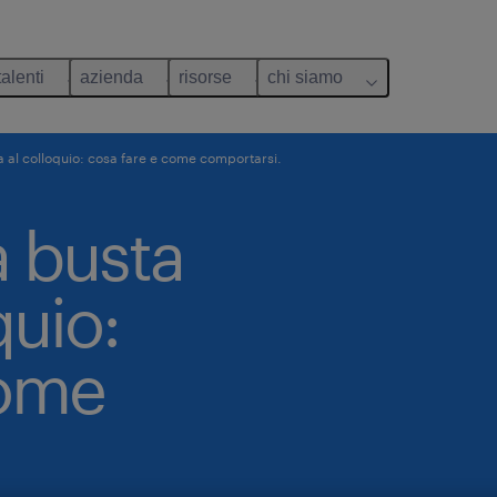
talenti
azienda
risorse
chi siamo
a al colloquio: cosa fare e come comportarsi.
a busta
quio:
come