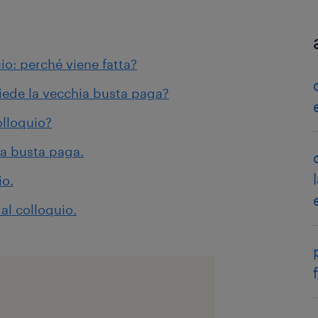
io: perché viene fatta?
iede la vecchia busta paga?
olloquio?
la busta paga.
io.
al colloquio.