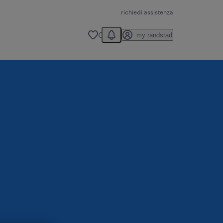
richiedi assistenza
You have 0 unread notification
0
my randstad