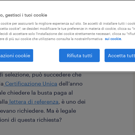
, gestisci i tuoi cookie
 cookie per assicurarti la migliore esperienza sul sito. Se accetti di installare tutti i cook
ccetta cookie"; se desideri modificare le tue preferenze in materia di cookie, clicca su 
ecidi di accettare solo l'installazione dei cookie strettamente necessari, clicca su "rifiut
ere di più sui cookie che utilizziamo consulta la nostraInformativa
sui cookie.
azioni cookie
Rifiuta tutti
Accetta tutt
 di selezione, può succedere che
la
Certificazione Unica
dell’anno
ale chiedere la busta paga al
lla
lettera di referenza
, è uno dei
evano richiedere. Ma è legale
ioni di questa richiesta?