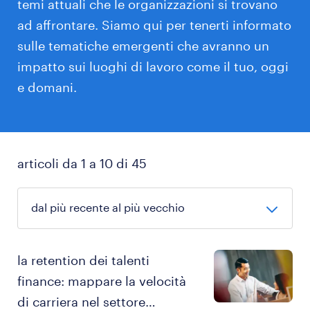
temi attuali che le organizzazioni si trovano
ad affrontare. Siamo qui per tenerti informato
sulle tematiche emergenti che avranno un
impatto sui luoghi di lavoro come il tuo, oggi
e domani.
articoli da 1 a 10 di 45
la retention dei talenti
finance: mappare la velocità
di carriera nel settore