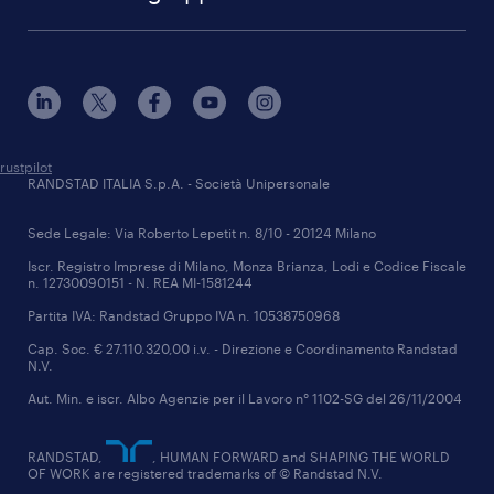
lavora con noi
trova la filiale più vicina a te
market intelligence
Randstad Intempo SPA
sostenibilità
scopri le filiali virtuali
pubblica amministrazione
Randstad Research Institute
compliance
politiche attive
Randstad Competence
eventi e partnership
Keystone Executive Research
certificazioni del gruppo
rustpilot
RANDSTAD ITALIA S.p.A. - Società Unipersonale
Randstad Digital Italy
comunicati stampa
Sede Legale: Via Roberto Lepetit n. 8/10 - 20124 Milano
Randstad HR Solutions
dati societari
Iscr. Registro Imprese di Milano, Monza Brianza, Lodi e Codice Fiscale
n. 12730090151 - N. REA MI-1581244
Partita IVA: Randstad Gruppo IVA n. 10538750968
Cap. Soc. € 27.110.320,00 i.v. - Direzione e Coordinamento Randstad
N.V.
Aut. Min. e iscr. Albo Agenzie per il Lavoro n° 1102-SG del 26/11/2004
RANDSTAD,
, HUMAN FORWARD and SHAPING THE WORLD
OF WORK are registered trademarks of © Randstad N.V.