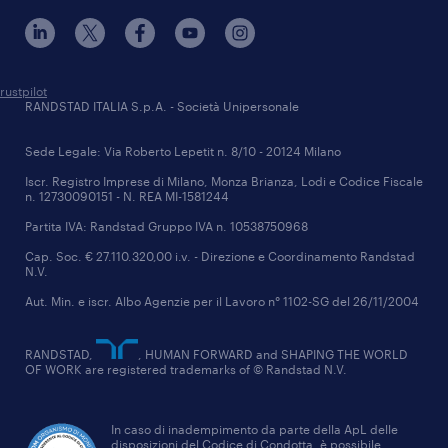
Randstad Research Institute
compliance
politiche attive
Randstad Competence
eventi e partnership
Keystone Executive Research
certificazioni del gruppo
rustpilot
RANDSTAD ITALIA S.p.A. - Società Unipersonale
Randstad Digital Italy
comunicati stampa
Sede Legale: Via Roberto Lepetit n. 8/10 - 20124 Milano
Randstad HR Solutions
dati societari
Iscr. Registro Imprese di Milano, Monza Brianza, Lodi e Codice Fiscale
n. 12730090151 - N. REA MI-1581244
Partita IVA: Randstad Gruppo IVA n. 10538750968
Cap. Soc. € 27.110.320,00 i.v. - Direzione e Coordinamento Randstad
N.V.
Aut. Min. e iscr. Albo Agenzie per il Lavoro n° 1102-SG del 26/11/2004
RANDSTAD,
, HUMAN FORWARD and SHAPING THE WORLD
OF WORK are registered trademarks of © Randstad N.V.
In caso di inadempimento da parte della ApL delle
disposizioni del Codice di Condotta, è possibile