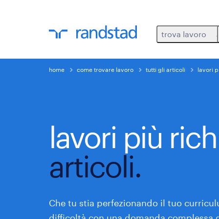
trova lavoro
home
come trovare lavoro
tutti gli articoli
lavori p
lavori più rich
articoli.
Che tu stia perfezionando il tuo curricul
difficoltà con una domanda complessa 