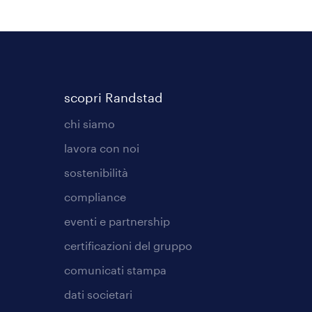
scopri Randstad
chi siamo
lavora con noi
sostenibilità
compliance
eventi e partnership
certificazioni del gruppo
comunicati stampa
dati societari