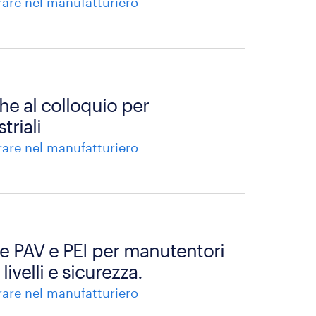
rare nel manufatturiero
e al colloquio per
triali
rare nel manufatturiero
 e PAV e PEI per manutentori
 livelli e sicurezza.
rare nel manufatturiero