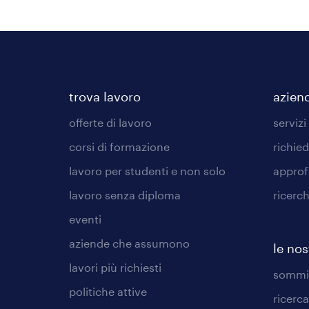
trova lavoro
azien
offerte di lavoro
servizi
corsi di formazione
richie
lavoro per studenti e non solo
approf
lavoro senza diploma
ricerc
eventi
aziende che assumono
le nos
lavori più richiesti
sommin
politiche attive
ricerca