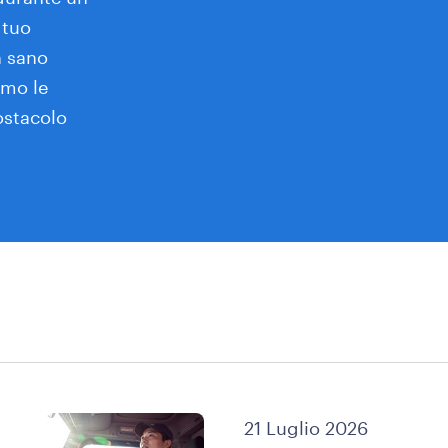
 tuo
n sano
amo le
 ostacolo
21 Luglio 2026