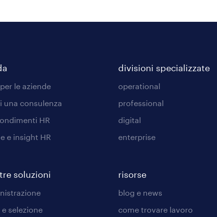
da
divisioni specializzate
 per le aziende
operational
di una consulenza
professional
ondimenti HR
digital
he e insight HR
enterprise
tre soluzioni
risorse
istrazione
blog e news
 e selezione
come trovare lavoro