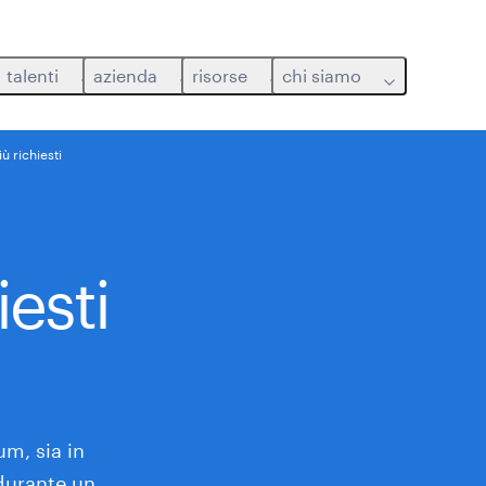
talenti
azienda
risorse
chi siamo
iù richiesti
iesti
um, sia in
durante un