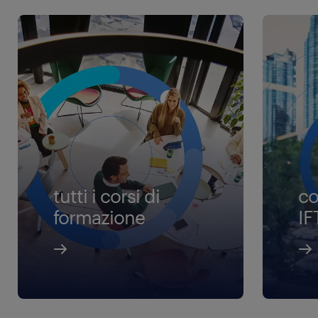
tutti i corsi di
co
formazione
IF