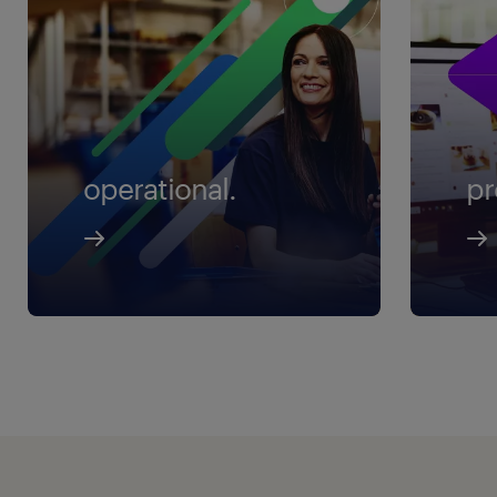
operational.
pr