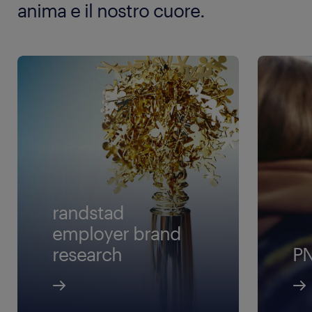
anima e il nostro cuore.
randstad
employer brand
research
P