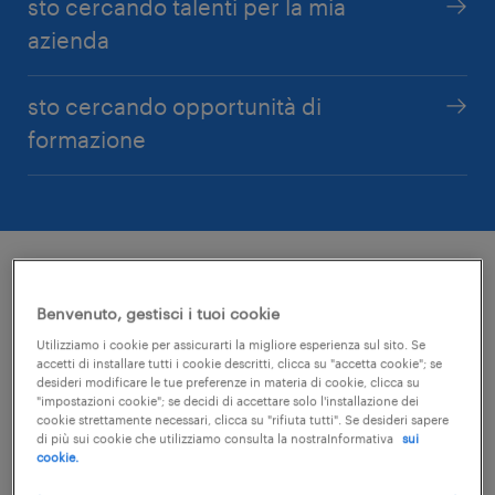
sto cercando talenti per la mia
azienda
sto cercando opportunità di
formazione
Benvenuto, gestisci i tuoi cookie
Utilizziamo i cookie per assicurarti la migliore esperienza sul sito. Se
accetti di installare tutti i cookie descritti, clicca su "accetta cookie"; se
desideri modificare le tue preferenze in materia di cookie, clicca su
"impostazioni cookie"; se decidi di accettare solo l'installazione dei
cookie strettamente necessari, clicca su "rifiuta tutti". Se desideri sapere
di più sui cookie che utilizziamo consulta la nostraInformativa
sui
cookie.