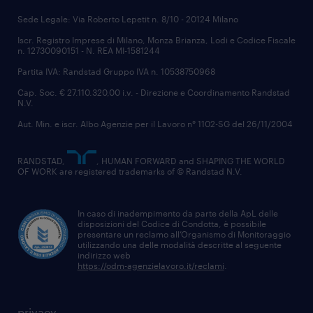
Sede Legale: Via Roberto Lepetit n. 8/10 - 20124 Milano
Iscr. Registro Imprese di Milano, Monza Brianza, Lodi e Codice Fiscale
n. 12730090151 - N. REA MI-1581244
Partita IVA: Randstad Gruppo IVA n. 10538750968
Cap. Soc. € 27.110.320,00 i.v. - Direzione e Coordinamento Randstad
N.V.
Aut. Min. e iscr. Albo Agenzie per il Lavoro n° 1102-SG del 26/11/2004
RANDSTAD,
, HUMAN FORWARD and SHAPING THE WORLD
OF WORK are registered trademarks of © Randstad N.V.
In caso di inadempimento da parte della ApL delle
disposizioni del Codice di Condotta, è possibile
presentare un reclamo all’Organismo di Monitoraggio
utilizzando una delle modalità descritte al seguente
indirizzo web
https://odm-agenzielavoro.it/reclami
.
privacy